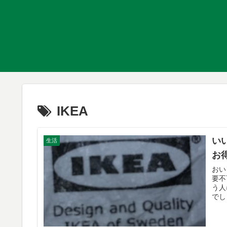
IKEA
い
生活
お
おい
要不
う人
でし