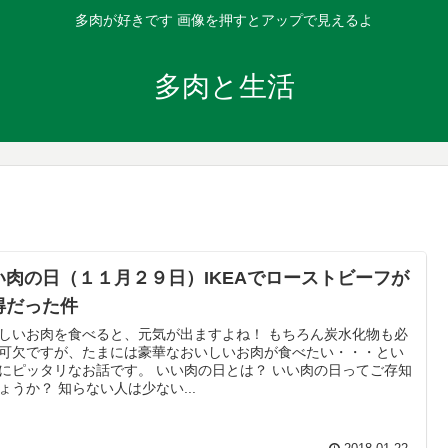
多肉が好きです 画像を押すとアップで見えるよ
多肉と生活
い肉の日（１１月２９日）IKEAでローストビーフが
得だった件
しいお肉を食べると、元気が出ますよね！ もちろん炭水化物も必
可欠ですが、たまには豪華なおいしいお肉が食べたい・・・とい
にピッタリなお話です。 いい肉の日とは？ いい肉の日ってご存知
ょうか？ 知らない人は少ない...