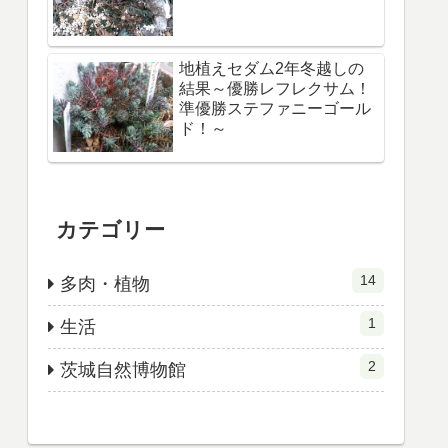
地植えセダム2年冬越しの
結果～優勝レフレクサム！
準優勝ステファニーゴール
ド！～
カテゴリー
14
多肉・植物
1
生活
2
茨城自然博物館