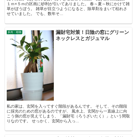
１ｍ×５ｍの区画に砂利が引いてありました。 春～夏～秋にかけて雑
草がぼうぼう。 雑草が目立つようになると、除草剤をまいて枯れさ
せていました。 でも、数年そ...
漏財宅対策！日陰の窓にグリーン
多肉・植物
ネックレスとガジュマル
私の家は、玄関を入ってすぐ階段があるんです。 そして、その階段
に採光のための窓があるのですが、 風水上、玄関から一直線上に向
こう側の窓が見えてしまう、「漏財宅（ろうざいたく）」という間取
りなのです。 せっかく、玄関から入っ...