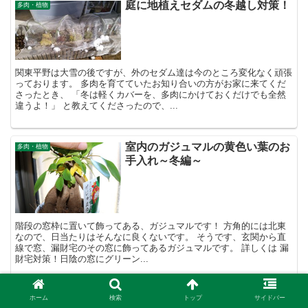
庭に地植えセダムの冬越し対策！
多肉・植物
関東平野は大雪の後ですが、外のセダム達は今のところ変化なく頑張
っております。 多肉を育てていたお知り合いの方がお家に来てくだ
さったとき、 「冬は軽くカバーを、多肉にかけておくだけでも全然
違うよ！」 と教えてくださったので、...
室内のガジュマルの黄色い葉のお
多肉・植物
手入れ～冬編～
階段の窓枠に置いて飾ってある、ガジュマルです！ 方角的には北東
なので、日当たりはそんなに良くないです。 そうです、玄関から直
線で窓、漏財宅のその窓に飾ってあるガジュマルです。 詳しくは 漏
財宅対策！日陰の窓にグリーン...
埼玉県越谷市シマムラ園芸さん
ホーム
検索
トップ
サイドバー
多肉・植物