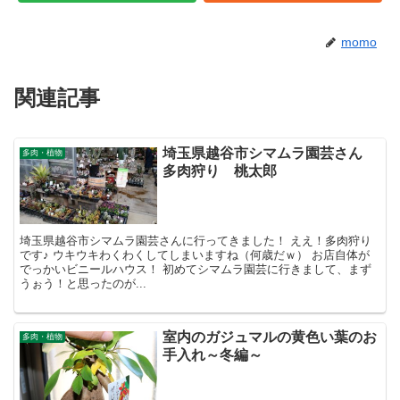
momo
関連記事
埼玉県越谷市シマムラ園芸さん
多肉・植物
多肉狩り 桃太郎
埼玉県越谷市シマムラ園芸さんに行ってきました！ ええ！多肉狩り
です♪ ウキウキわくわくしてしまいますね（何歳だｗ） お店自体が
でっかいビニールハウス！ 初めてシマムラ園芸に行きまして、まず
うぉう！と思ったのが...
室内のガジュマルの黄色い葉のお
多肉・植物
手入れ～冬編～