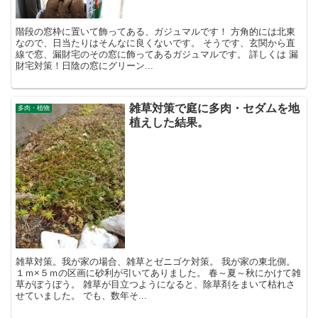
階段の窓枠に置いて飾ってある、ガジュマルです！ 方角的には北東
なので、日当たりはそんなに良くないです。 そうです、玄関から直
線で窓、漏財宅のその窓に飾ってあるガジュマルです。 詳しくは 漏
財宅対策！日陰の窓にグリーン...
雑草対策で庭に多肉・セダムを地
多肉・植物
植えした結果。
雑草対策。我が家の場合、雑草とゼニゴケ対策。 我が家の東北側。
１ｍ×５ｍの区画に砂利が引いてありました。 春～夏～秋にかけて雑
草がぼうぼう。 雑草が目立つようになると、除草剤をまいて枯れさ
せていました。 でも、数年そ...