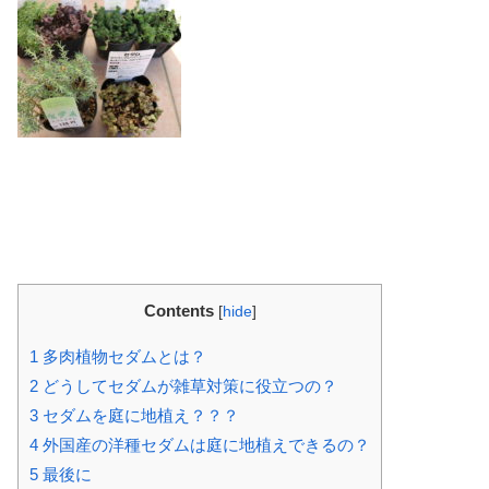
Contents
[
hide
]
1
多肉植物セダムとは？
2
どうしてセダムが雑草対策に役立つの？
3
セダムを庭に地植え？？？
4
外国産の洋種セダムは庭に地植えできるの？
5
最後に